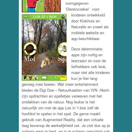
vormgegeven
‘Dierenzoeker’ voor
kinderen ontwikkeld
door Klokhuis en
Naturalis en zowel als
mobiele website en
app beschikbaar.
Deze determinatie
apps zijn nuttig en
leerzaam en voor de
liefhebbers ook leuk,
maar niet alle kinderen
kun je hier lang
genoeg mee boeien. Wat meer entertainment
bieden de Digi Doe – Natuurkaarten van IVN. Hierin
zijn opdrachten en spelletjes verweven met het
ontdekken van de natuur. Nog leuker is het
natuurlijk om met de app Los in ‘t bos zelf de
hoofdrol te spelen in het spel. De game maakt
gebruik van Augmented Reality, dat een virtuele
laag bovenop de werkelijkheid zet. Je ziet dus op je
scherm waar je bent, en in je scherm verschijnt ook