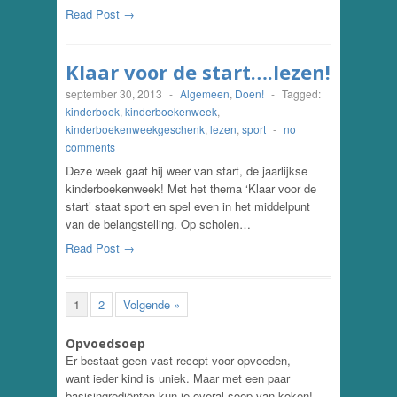
Read Post →
Klaar voor de start….lezen!
september 30, 2013
-
Algemeen
,
Doen!
-
Tagged:
kinderboek
,
kinderboekenweek
,
kinderboekenweekgeschenk
,
lezen
,
sport
-
no
comments
Deze week gaat hij weer van start, de jaarlijkse
kinderboekenweek! Met het thema ‘Klaar voor de
start’ staat sport en spel even in het middelpunt
van de belangstelling. Op scholen…
Read Post →
1
2
Volgende »
Opvoedsoep
Er bestaat geen vast recept voor opvoeden,
want ieder kind is uniek. Maar met een paar
basisingrediënten kun je overal soep van koken!