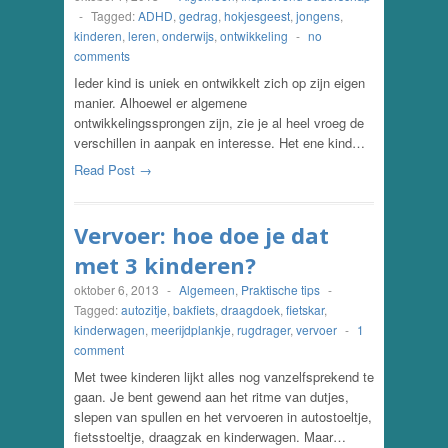
-
Tagged:
ADHD
,
gedrag
,
hokjesgeest
,
jongens
,
kinderen
,
leren
,
onderwijs
,
ontwikkeling
-
no
comments
Ieder kind is uniek en ontwikkelt zich op zijn eigen
manier. Alhoewel er algemene
ontwikkelingssprongen zijn, zie je al heel vroeg de
verschillen in aanpak en interesse. Het ene kind…
Read Post →
Vervoer: hoe doe je dat
met 3 kinderen?
oktober 6, 2013
-
Algemeen
,
Praktische tips
-
Tagged:
autozitje
,
bakfiets
,
draagdoek
,
fietskar
,
kinderwagen
,
meerijdplankje
,
rugdrager
,
vervoer
-
1
comment
Met twee kinderen lijkt alles nog vanzelfsprekend te
gaan. Je bent gewend aan het ritme van dutjes,
slepen van spullen en het vervoeren in autostoeltje,
fietsstoeltje, draagzak en kinderwagen. Maar…