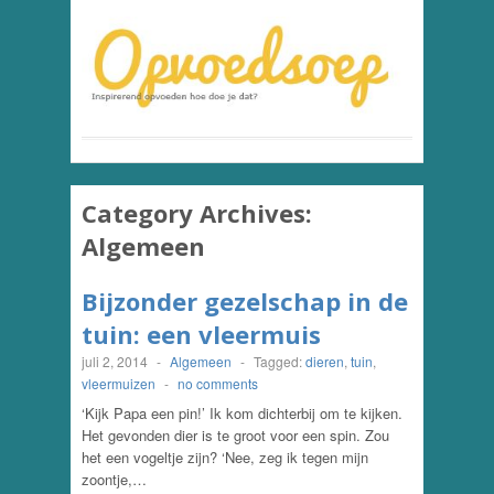
Category Archives:
Algemeen
Bijzonder gezelschap in de
tuin: een vleermuis
juli 2, 2014
-
Algemeen
-
Tagged:
dieren
,
tuin
,
vleermuizen
-
no comments
‘Kijk Papa een pin!’ Ik kom dichterbij om te kijken.
Het gevonden dier is te groot voor een spin. Zou
het een vogeltje zijn? ‘Nee, zeg ik tegen mijn
zoontje,…