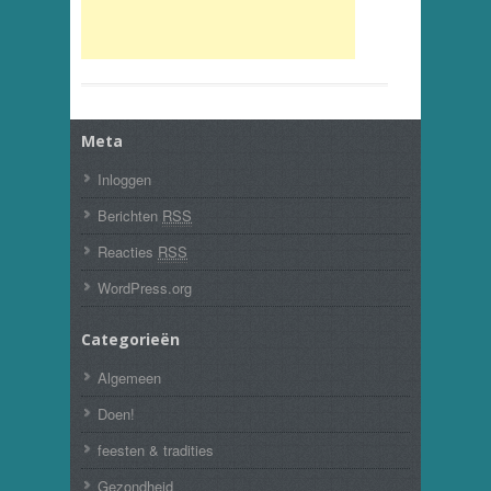
Meta
Inloggen
Berichten
RSS
Reacties
RSS
WordPress.org
Categorieën
Algemeen
Doen!
feesten & tradities
Gezondheid