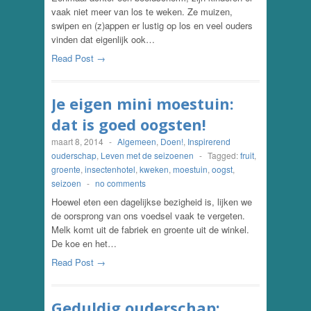
vaak niet meer van los te weken. Ze muizen,
swipen en (z)appen er lustig op los en veel ouders
vinden dat eigenlijk ook…
Read Post →
Je eigen mini moestuin:
dat is goed oogsten!
maart 8, 2014
-
Algemeen
,
Doen!
,
Inspirerend
ouderschap
,
Leven met de seizoenen
-
Tagged:
fruit
,
groente
,
insectenhotel
,
kweken
,
moestuin
,
oogst
,
seizoen
-
no comments
Hoewel eten een dagelijkse bezigheid is, lijken we
de oorsprong van ons voedsel vaak te vergeten.
Melk komt uit de fabriek en groente uit de winkel.
De koe en het…
Read Post →
Geduldig ouderschap: