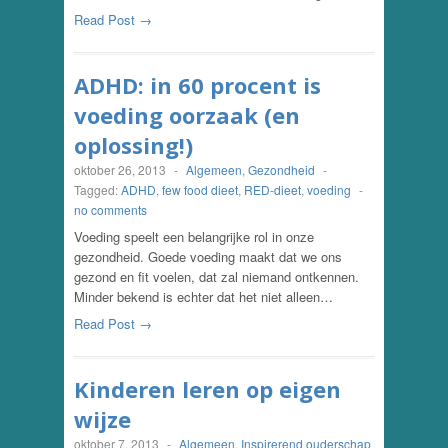
Read Post →
ADHD: in 60 procent is
voeding oorzaak (en
oplossing!)
oktober 26, 2013
-
Algemeen
,
Gezondheid
-
Tagged:
ADHD
,
few food dieet
,
RED-dieet
,
voeding
-
no comments
Voeding speelt een belangrijke rol in onze
gezondheid. Goede voeding maakt dat we ons
gezond en fit voelen, dat zal niemand ontkennen.
Minder bekend is echter dat het niet alleen…
Read Post →
Kinderen leren op eigen
wijze
oktober 7, 2013
-
Algemeen
,
Inspirerend ouderschap