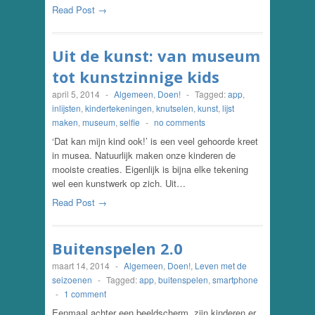
Read Post →
Uit de kunst: van museum
tot kunstzinnige kids
april 5, 2014
-
Algemeen
,
Doen!
-
Tagged:
app
,
inlijsten
,
kindertekeningen
,
knutselen
,
kunst
,
lijst
maken
,
museum
,
selfie
-
no comments
‘Dat kan mijn kind ook!’ is een veel gehoorde kreet
in musea. Natuurlijk maken onze kinderen de
mooiste creaties. Eigenlijk is bijna elke tekening
wel een kunstwerk op zich. Uit…
Read Post →
Buitenspelen 2.0
maart 14, 2014
-
Algemeen
,
Doen!
,
Leven met de
seizoenen
-
Tagged:
app
,
buitenspelen
,
smartphone
-
1 comment
Eenmaal achter een beeldscherm, zijn kinderen er