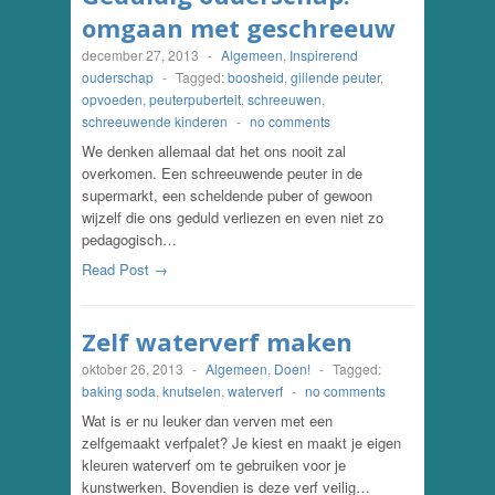
omgaan met geschreeuw
december 27, 2013
-
Algemeen
,
Inspirerend
ouderschap
-
Tagged:
boosheid
,
gillende peuter
,
opvoeden
,
peuterpuberteit
,
schreeuwen
,
schreeuwende kinderen
-
no comments
We denken allemaal dat het ons nooit zal
overkomen. Een schreeuwende peuter in de
supermarkt, een scheldende puber of gewoon
wijzelf die ons geduld verliezen en even niet zo
pedagogisch…
Read Post →
Zelf waterverf maken
oktober 26, 2013
-
Algemeen
,
Doen!
-
Tagged:
baking soda
,
knutselen
,
waterverf
-
no comments
Wat is er nu leuker dan verven met een
zelfgemaakt verfpalet? Je kiest en maakt je eigen
kleuren waterverf om te gebruiken voor je
kunstwerken. Bovendien is deze verf veilig…