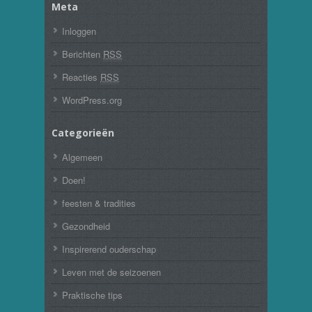
Meta
Inloggen
Berichten
RSS
Reacties
RSS
WordPress.org
Categorieën
Algemeen
Doen!
feesten & tradities
Gezondheid
Inspirerend ouderschap
Leven met de seizoenen
Praktische tips