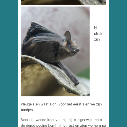
Hij
strekt
zijn
vleugels en wast zich, voor het eerst zien we zijn
tandjes.
Voor de tweede keer valt hij, hij is eigenwijs, en bij
de derde poging komt hij tot rust en zien we hem na