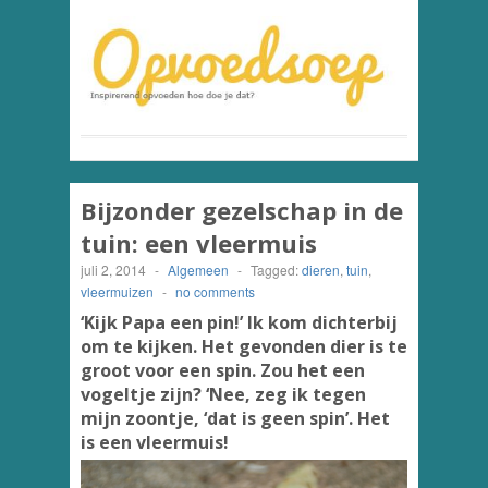
Bijzonder gezelschap in de
tuin: een vleermuis
juli 2, 2014
-
Algemeen
-
Tagged:
dieren
,
tuin
,
vleermuizen
-
no comments
‘Kijk Papa een pin!’ Ik kom dichterbij
om te kijken. Het gevonden dier is te
groot voor een spin. Zou het een
vogeltje zijn? ‘Nee, zeg ik tegen
mijn zoontje, ‘dat is geen spin’. Het
is een vleermuis!