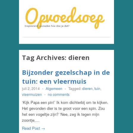
Tag Archives:
dieren
Bijzonder gezelschap in de
tuin: een vleermuis
juli 2, 2014
-
Algemeen
-
Tagged:
dieren
,
tuin
,
vleermuizen
-
no comments
‘Kijk Papa een pin!’ Ik kom dichterbij om te kijken.
Het gevonden dier is te groot voor een spin. Zou
het een vogeltje zijn? ‘Nee, zeg ik tegen mijn
zoontje,…
Read Post →