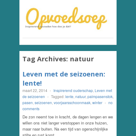
Tag Archives:
natuur
Leven met de seizoenen:
lente!
maart 22, 2014
-
Inspirerend ouderschap
,
Leven met
de seizoenen
-
Tagged:
lente
,
natuur
,
palmpasenstok
,
pasen
,
seizoenen
,
voorjaarsschoonmaak
,
winter
-
no
comments
De zon neemt toe in kracht, de dagen lengen en we
willen ons niet langer verstoppen in onze huizen,
maar naar buiten. Na een tijd van ogenschijnlijke
stilte en rust komt…