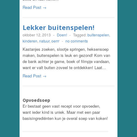
Read Post →
Lekker buitenspelen!
oktober 12, 2013
-
Doen!
-
Tagged:
buitenspelen
,
kinderen
,
natuur
,
oerrr
-
no comments
Kastanjes zoeken, slootje springen, heksensoep
maken, buitenspelen is leuk en gezond! Kom van
de bank achter je game, boek of filmpje vandaan,
want er valt buiten zoveel te ontdekken! Laat…
Read Post →
Opvoedsoep
Er bestaat geen vast recept voor opvoeden,
want ieder kind is uniek. Maar met een paar
basisingrediënten kun je overal soep van koken!