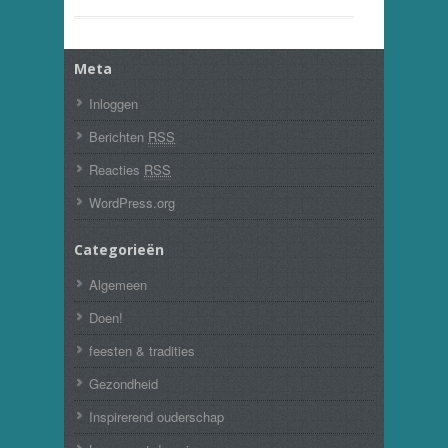
Meta
Inloggen
Berichten
RSS
Reacties
RSS
WordPress.org
Categorieën
Algemeen
Doen!
feesten & tradities
Gezondheid
Inspirerend ouderschap