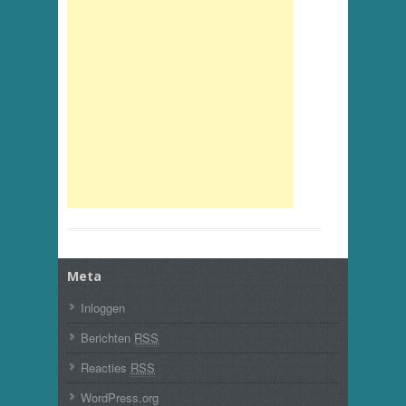
Meta
Inloggen
Berichten
RSS
Reacties
RSS
WordPress.org