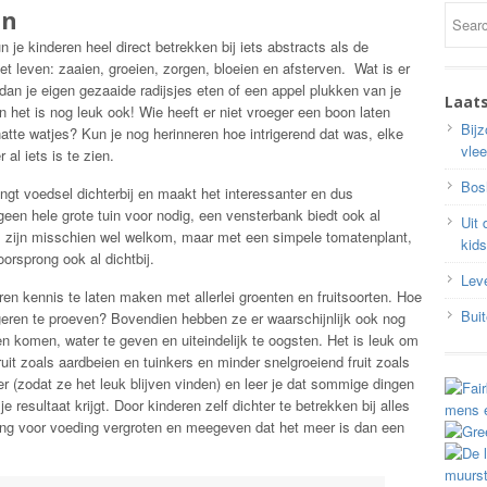
in
 je kinderen heel direct betrekken bij iets abstracts als de
et leven: zaaien, groeien, zorgen, bloeien en afsterven. Wat is er
dan je eigen gezaaide radijsjes eten of een appel plukken van je
Laat
 het is nog leuk ook! Wie heeft er niet vroeger een boon laten
Bijz
atte watjes? Kun je nog herinneren hoe intrigerend dat was, elke
vle
r al iets is te zien.
Bos
ngt voedsel dichterbij en maakt het interessanter en dus
geen hele grote tuin voor nodig, een vensterbank biedt ook al
Uit
 zijn misschien wel welkom, maar met een simpele tomatenplant,
kids
oorsprong ook al dichtbij.
Lev
en kennis te laten maken met allerlei groenten en fruitsoorten. Hoe
Bui
eren te proeven? Bovendien hebben ze er waarschijnlijk ook nog
en komen, water te geven en uiteindelijk te oogsten. Het is leuk om
uit zoals aardbeien en tuinkers en minder snelgroeiend fruit zoals
er (zodat ze het leuk blijven vinden) en leer je dat sommige dingen
 resultaat krijgt. Door kinderen zelf dichter te betrekken bij alles
ing voor voeding vergroten en meegeven dat het meer is dan een