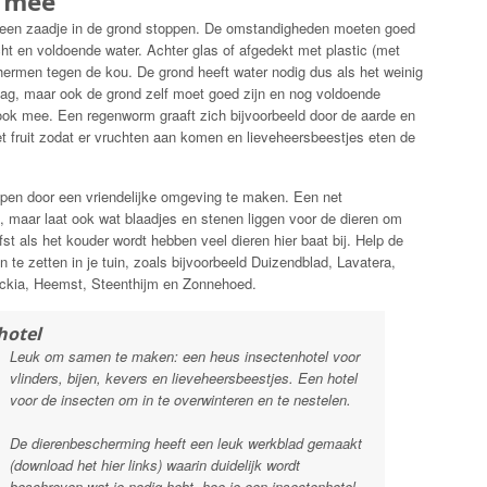
n mee
 een zaadje in de grond stoppen. De omstandigheden moeten goed
ht en voldoende water. Achter glas of afgedekt met plastic (met
ermen tegen de kou. De grond heeft water nodig dus als het weinig
slag, maar ook de grond zelf moet goed zijn en nog voldoende
ook mee. Een regenworm graaft zich bijvoorbeeld door de aarde en
t fruit zodat er vruchten aan komen en lieveheersbeestjes eten de
elpen door een vriendelijke omgeving te maken. Een net
, maar laat ook wat blaadjes en stenen liggen voor de dieren om
fst als het kouder wordt hebben veel dieren hier baat bij. Help de
n te zetten in je tuin, zoals bijvoorbeeld Duizendblad, Lavatera,
beckia, Heemst, Steenthijm en Zonnehoed.
hotel
Leuk om samen te maken: een heus insectenhotel voor
vlinders, bijen, kevers en lieveheersbeestjes. Een hotel
voor de insecten om in te overwinteren en te nestelen.
De dierenbescherming heeft een leuk werkblad gemaakt
(download het hier links) waarin duidelijk wordt
beschreven wat je nodig hebt, hoe je een insectenhotel