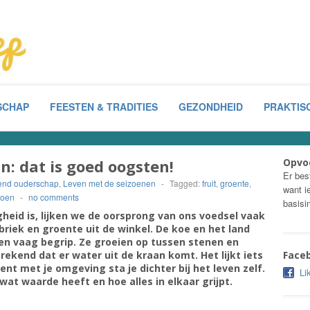
SCHAP
FEESTEN & TRADITIES
GEZONDHEID
PRAKTISC
n: dat is goed oogsten!
Opvo
Er bes
rend ouderschap
,
Leven met de seizoenen
-
Tagged:
fruit
,
groente
,
want i
zoen
-
no comments
basisi
heid is, lijken we de oorsprong van ons voedsel vaak
briek en groente uit de winkel. De koe en het land
en vaag begrip. Ze groeien op tussen stenen en
rekend dat er water uit de kraan komt. Het lijkt iets
Face
bent met je omgeving sta je dichter bij het leven zelf.
Li
wat waarde heeft en hoe alles in elkaar grijpt.