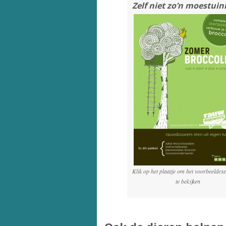
Zelf niet zo’n moestuin
Klik op het plaatje om het voorbeelde
te bekijken