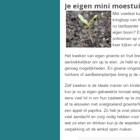
Je eigen mini moestu
Met voedsel kun
kringloop van h
nu tastbaarder 
eigen boom? En
ontkiemen op n
keer kijken of e
Het kweken van eigen groente en fruit bre
aantrekkelijker om op te eten. Je hebt er 
genoeg mogelijkheden. En groene vingers
tuinkers of aardbeienplantjes breng je de 
Zelf kweken is de ideale manier om kinder
kun je nu je eigen gekweekte tomaat weig
eens veel lol in om hun zaaiwerk op te zi
af te wisselen met snelgroeiend groente/fr
een appel of paprika. Zo heb je snel plezi
veel aandacht en zorg nodig hebben voor je
wat ze eten en drinken kun je de waarder
verpakking uit de winkel open maken.