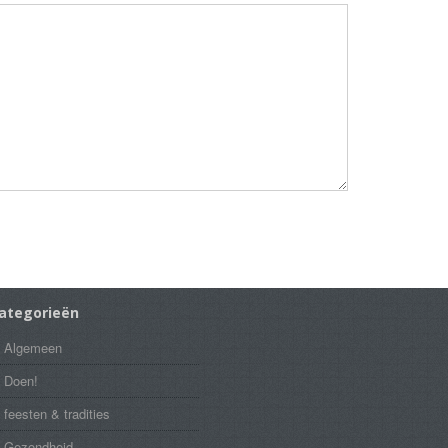
ategorieën
Algemeen
Doen!
feesten & tradities
Gezondheid