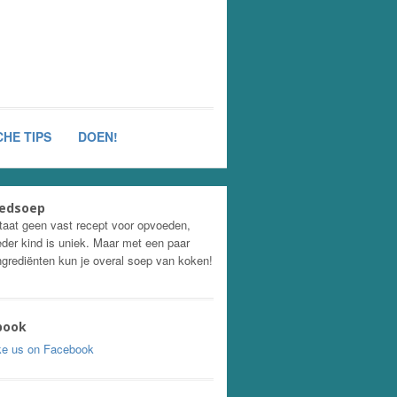
HE TIPS
DOEN!
edsoep
taat geen vast recept voor opvoeden,
eder kind is uniek. Maar met een paar
ngrediënten kun je overal soep van koken!
book
ke us on Facebook