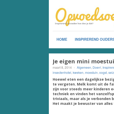
HOME
INSPIREREND OUDER
Je eigen mini moestui
maart 8, 2014
-
Algemeen
,
Doen!
,
Inspire
insectenhotel
,
kweken
,
moestuin
,
oogst
,
sei
Hoewel eten een dagelijkse bezig
te vergeten. Melk komt uit de fa
zijn voor steeds meer kinderen e
techniek en vinden het vanzelfsp
triviaals, maar als je verbonden 
Het maakt je bewuster van alles 