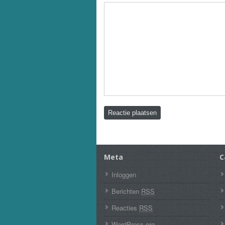
Meta
C
Inloggen
Berichten
RSS
Reacties
RSS
WordPress.org