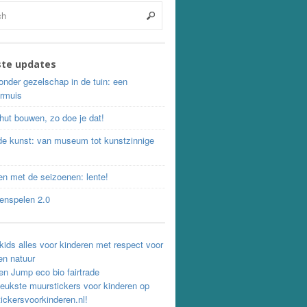
ste updates
onder gezelschap in de tuin: een
ermuis
hut bouwen, zo doe je dat!
 de kunst: van museum tot kunstzinnige
en met de seizoenen: lente!
tenspelen 2.0