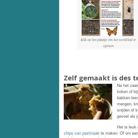
Klik op het plaatje om het werkblad te
openen
Zelf gemaakt is des t
Na het zaai
koken of bi
bakken leen
mengen, kru
snijden of 
gevoel als 
Het is leuk
chips van pastinaak
te maken. Of om een 