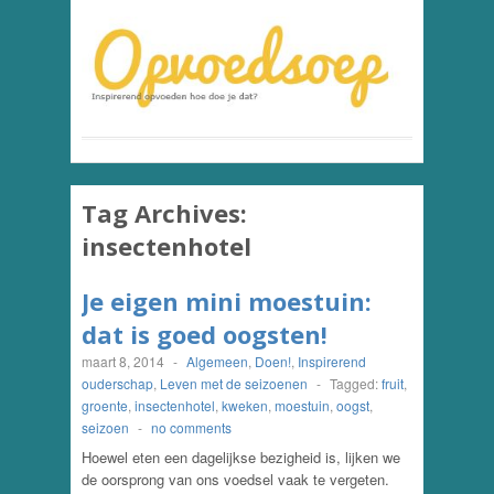
Tag Archives:
insectenhotel
Je eigen mini moestuin:
dat is goed oogsten!
maart 8, 2014
-
Algemeen
,
Doen!
,
Inspirerend
ouderschap
,
Leven met de seizoenen
-
Tagged:
fruit
,
groente
,
insectenhotel
,
kweken
,
moestuin
,
oogst
,
seizoen
-
no comments
Hoewel eten een dagelijkse bezigheid is, lijken we
de oorsprong van ons voedsel vaak te vergeten.