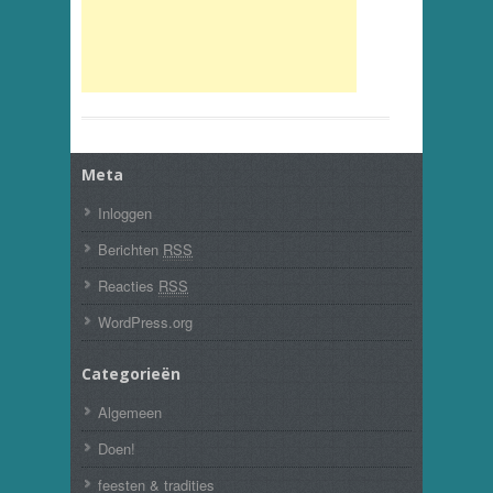
Meta
Inloggen
Berichten
RSS
Reacties
RSS
WordPress.org
Categorieën
Algemeen
Doen!
feesten & tradities