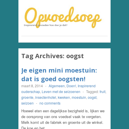
Tag Archives:
oogst
Je eigen mini moestuin:
dat is goed oogsten!
maart 8, 2014
-
Algemeen
,
Doen!
,
Inspirerend
ouderschap
,
Leven met de seizoenen
-
Tagged:
fruit
,
groente
,
insectenhotel
,
kweken
,
moestuin
,
oogst
,
seizoen
-
no comments
Hoewel eten een dagelijkse bezigheid is, lijken we
de oorsprong van ons voedsel vaak te vergeten.
Melk komt uit de fabriek en groente uit de winkel.
De koe en het…